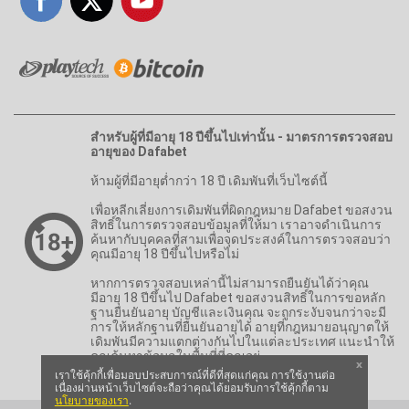
สำหรับผู้ที่มีอายุ 18 ปีขึ้นไปเท่านั้น - มาตรการตรวจสอบ
อายุของ Dafabet
ห้ามผู้ที่มีอายุต่ำกว่า 18 ปี เดิมพันที่เว็บไซต์นี้
เพื่อหลีกเลี่ยงการเดิมพันที่ผิดกฎหมาย Dafabet ขอสงวน
สิทธิ์ในการตรวจสอบข้อมูลที่ให้มา เราอาจดำเนินการ
ค้นหากับบุคคลที่สามเพื่อจุดประสงค์ในการตรวจสอบว่า
คุณมีอายุ 18 ปีขึ้นไปหรือไม่
หากการตรวจสอบเหล่านี้ไม่สามารถยืนยันได้ว่าคุณ
มีอายุ 18 ปีขึ้นไป Dafabet ขอสงวนสิทธิ์ในการขอหลัก
ฐานยืนยันอายุ บัญชีและเงินคุณ จะถูกระงับจนกว่าจะมี
การให้หลักฐานที่ยืนยันอายุได้ อายุที่กฎหมายอนุญาตให้
เดิมพันมีความแตกต่างกันไปในแต่ละประเทศ แนะนำให้
คุณค้นหาข้อมูลในพื้นที่ที่คุณอยู่
x
เราใช้คุ้กกี้เพื่อมอบประสบการณ์ที่ดีที่สุดแก่คุณ การใช้งานต่อ
เนื่องผ่านหน้าเว็บไซต์จะถือว่าคุณได้ยอมรับการใช้คุ้กกี้ตาม
นโยบายของเรา
.