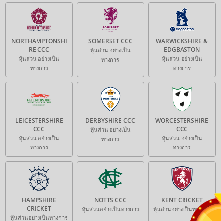
NORTHAMPTONSHI
SOMERSET CCC
WARWICKSHIRE &
RE CCC
EDGBASTON
หุ้นส่วน อย่างเป็น
หุ้นส่วน อย่างเป็น
หุ้นส่วน อย่างเป็น
ทางการ
ทางการ
ทางการ
LEICESTERSHIRE
DERBYSHIRE CCC
WORCESTERSHIRE
CCC
CCC
หุ้นส่วน อย่างเป็น
หุ้นส่วน อย่างเป็น
หุ้นส่วน อย่างเป็น
ทางการ
ทางการ
ทางการ
HAMPSHIRE
NOTTS CCC
KENT CRICKET
CRICKET
หุ้นส่วนอย่างเป็นทางการ
หุ้นส่วนอย่างเป็นทางการ
หุ้นส่วนอย่างเป็นทางการ