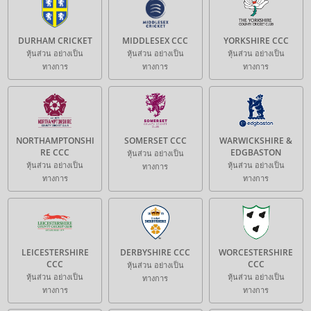
DURHAM CRICKET
MIDDLESEX CCC
YORKSHIRE CCC
หุ้นส่วน อย่างเป็น
หุ้นส่วน อย่างเป็น
หุ้นส่วน อย่างเป็น
ทางการ
ทางการ
ทางการ
NORTHAMPTONSHI
SOMERSET CCC
WARWICKSHIRE &
RE CCC
EDGBASTON
หุ้นส่วน อย่างเป็น
หุ้นส่วน อย่างเป็น
หุ้นส่วน อย่างเป็น
ทางการ
ทางการ
ทางการ
LEICESTERSHIRE
DERBYSHIRE CCC
WORCESTERSHIRE
CCC
CCC
หุ้นส่วน อย่างเป็น
หุ้นส่วน อย่างเป็น
หุ้นส่วน อย่างเป็น
ทางการ
ทางการ
ทางการ