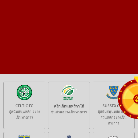
CELTIC FC
SUSSEX CCC
คริกเก็ตแอฟริกาใต้
ผู้สนับสนุนหลัก อย่าง
ผู้สนับสนุนหลัก & หุ้น
หุ้นส่วนอย่างเป็นทางการ
เป็นทางการ
ส่วนหลักอย่างเป็น
ทางการ