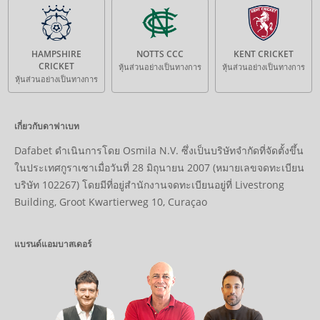
HAMPSHIRE
NOTTS CCC
KENT CRICKET
CRICKET
หุ้นส่วนอย่างเป็นทางการ
หุ้นส่วนอย่างเป็นทางการ
หุ้นส่วนอย่างเป็นทางการ
เกี่ยวกับดาฟาเบท
Dafabet ดำเนินการโดย Osmila N.V. ซึ่งเป็นบริษัทจำกัดที่จัดตั้งขึ้น
ในประเทศกูราเซาเมื่อวันที่ 28 มิถุนายน 2007 (หมายเลขจดทะเบียน
บริษัท 102267) โดยมีที่อยู่สำนักงานจดทะเบียนอยู่ที่ Livestrong
Building, Groot Kwartierweg 10, Curaçao
แบรนด์แอมบาสเดอร์