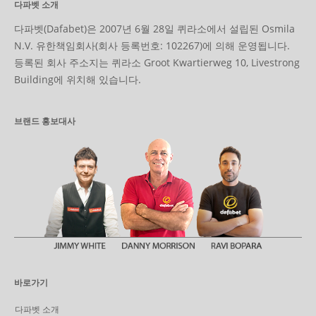
다파벳 소개
다파벳(Dafabet)은 2007년 6월 28일 퀴라소에서 설립된 Osmila
N.V. 유한책임회사(회사 등록번호: 102267)에 의해 운영됩니다.
등록된 회사 주소지는 퀴라소 Groot Kwartierweg 10, Livestrong
Building에 위치해 있습니다.
브랜드 홍보대사
바로가기
다파벳 소개