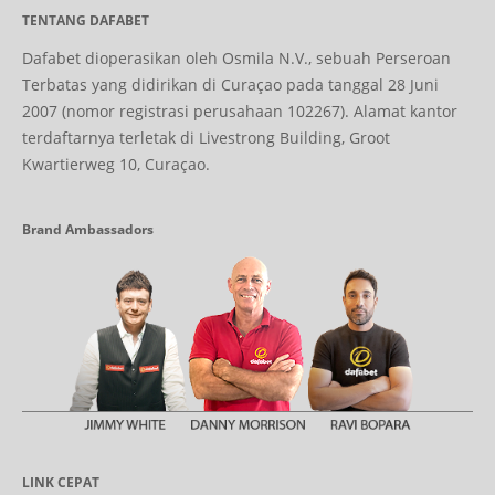
TENTANG DAFABET
Dafabet dioperasikan oleh Osmila N.V., sebuah Perseroan
Terbatas yang didirikan di Curaçao pada tanggal 28 Juni
2007 (nomor registrasi perusahaan 102267). Alamat kantor
terdaftarnya terletak di Livestrong Building, Groot
Kwartierweg 10, Curaçao.
Brand Ambassadors
LINK CEPAT