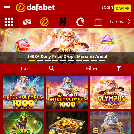
LOGIN
DAFTAR
Lainnya
540K+ Daily Prize Drops Menanti Anda!
Cari
Filter