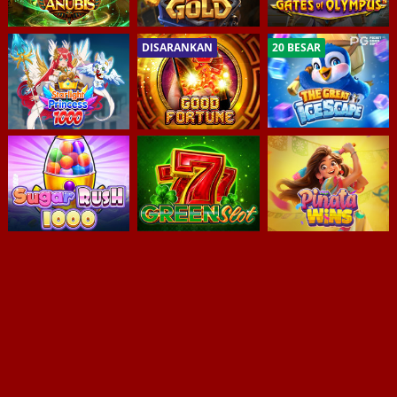
DISARANKAN
20 BESAR