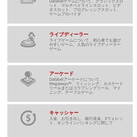
Dafabetゲームについて、クラシックスロ
ット、マルチペイラインスロット、ビデ
オスロット、プログレッシブスロット、
ゲームプロバイダ
ライブディーラー
ライブゲームについて、初心者でも遊び
やすいゲーム、人気のライブディーラー
ゲーム
アーケード
Dafabetアーケードについて、
Megaways™、フィッシング、カスケード
リールまたはコラプシングリール、マイ
ニング、テーブルゲーム
キャッシャー
入金、お引き出し、銀行送金、Eウォレッ
ト、オンラインバンキングに関して