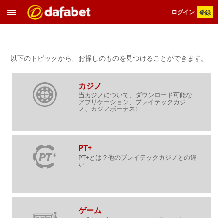
ログイン
登録
以下のトピックから、お探しのものを見つけることができます。
カジノ
当カジノについて、ダウンロード可能な
アプリケーション、プレイテックカジ
ノ、カジノボーナス!
PT+
PT+とは？他のプレイテックカジノとの違
い
ゲーム