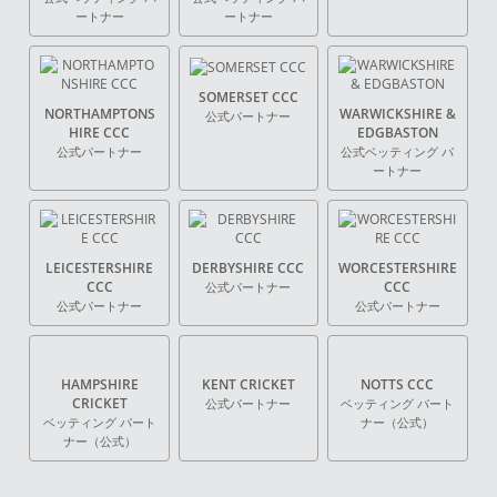
ートナー
ートナー
SOMERSET CCC
NORTHAMPTONS
WARWICKSHIRE &
公式パートナー
HIRE CCC
EDGBASTON
公式パートナー
公式ベッティング パ
ートナー
LEICESTERSHIRE
DERBYSHIRE CCC
WORCESTERSHIRE
CCC
CCC
公式パートナー
公式パートナー
公式パートナー
HAMPSHIRE
KENT CRICKET
NOTTS CCC
CRICKET
公式パートナー
ベッティング パート
ベッティング パート
ナー（公式）
ナー（公式）