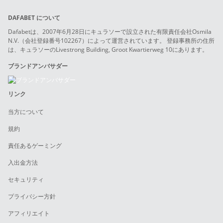
DAFABET について
Dafabetは、2007年6月28日にキュラソーで設立された有限責任会社Osmila
N.V.（会社登録番号102267）によって運営されています。 登録事務所の住所
は、キュラソーのLivestrong Building, Groot Kwartierweg 10にあります。
ブランドアンバサダー
リンク
当方について
規約
責任あるゲーミング
入出金方法
セキュリティ
プライバシー方針
アフィリエイト